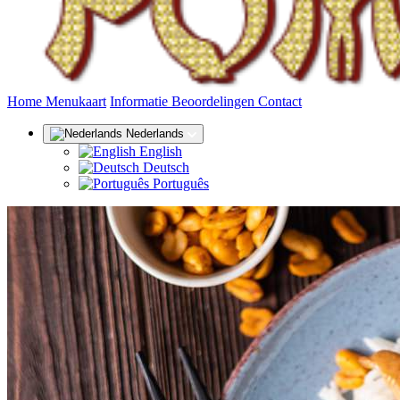
(huidige)
Home
Menukaart
Informatie
Beoordelingen
Contact
Nederlands
English
Deutsch
Português