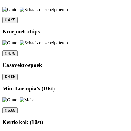
€ 4.95
Kroepoek chips
€ 4.75
Casavekroepoek
€ 4.95
Mini Loempia’s (10st)
€ 5.95
Kerrie kok (10st)