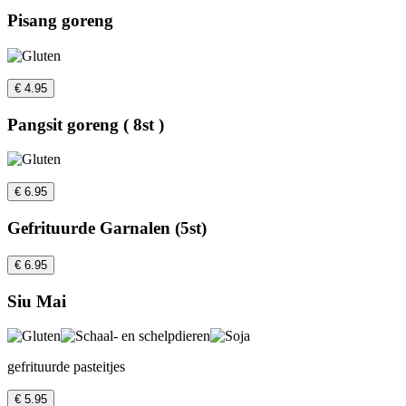
Pisang goreng
€ 4.95
Pangsit goreng ( 8st )
€ 6.95
Gefrituurde Garnalen (5st)
€ 6.95
Siu Mai
gefrituurde pasteitjes
€ 5.95