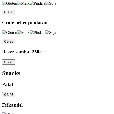
€ 3.50
Grote beker pindasaus
€ 5.25
Beker sambal 250cl
€ 3.75
Snacks
Patat
€ 3.25
Frikandel