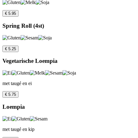
€ 5.95
Spring Roll (4st)
€ 5.25
Vegetarische Loempia
met taugé en ei
€ 5.75
Loempia
met taugé en kip