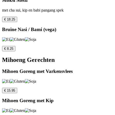
Moksi Metti
met cha sui, kip en babi pangang spek
€ 18.25
Bruine Nasi / Bami (vega)
€ 8.25
Mihoeng Gerechten
Mihoen Goreng met Varkensvlees
€ 15.95
Mihoen Goreng met Kip